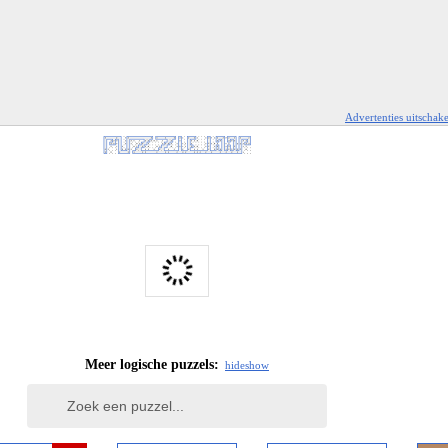
Advertenties uitschak
Meer logische puzzels:
hide
show