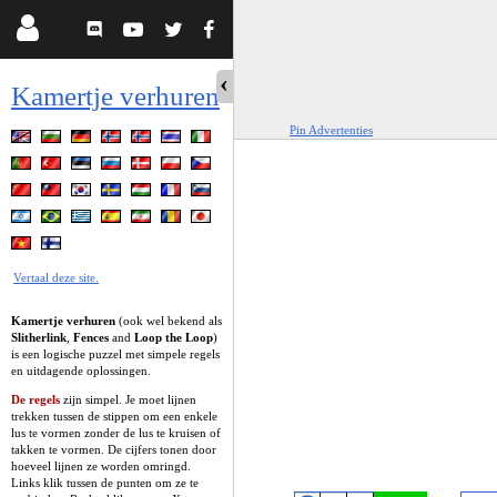
Kamertje verhuren
Pin Advertenties
Vertaal deze site.
Kamertje verhuren
(ook wel bekend als
Slitherlink
,
Fences
and
Loop the Loop
)
is een logische puzzel met simpele regels
en uitdagende oplossingen.
De regels
zijn simpel. Je moet lijnen
trekken tussen de stippen om een enkele
lus te vormen zonder de lus te kruisen of
takken te vormen. De cijfers tonen door
hoeveel lijnen ze worden omringd.
Links klik tussen de punten om ze te