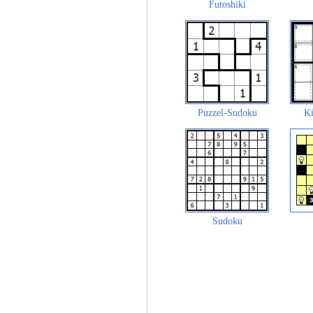
Futoshiki
Puzzel-Sudoku
Ki
Sudoku