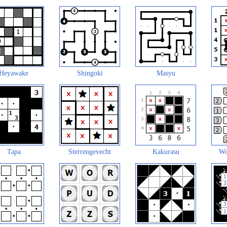
Heyawake
Shingoki
Masyu
Tapa
Sterrengevecht
Kakurasu
Wo