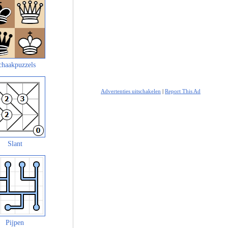
chaakpuzzels
Advertenties uitschakelen
|
Report This Ad
Slant
Pijpen