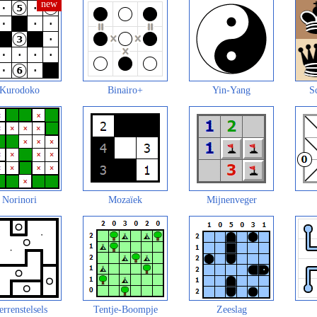
Kurodoko
Binairo+
Yin-Yang
S
Norinori
Mozaïek
Mijnenveger
errenstelsels
Tentje-Boompje
Zeeslag