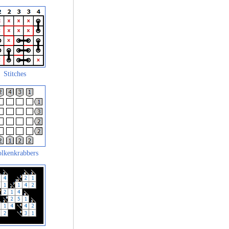
Stitches
lkenkrabbers