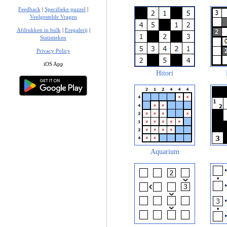
Feedback
|
Specifieke puzzel
|
Veelgestelde Vragen
Afdrukken in bulk
|
Eregalerij
|
Statistieken
Privacy Policy
iOS App
Hitori
Aquarium