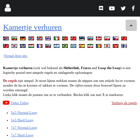
Kamertje verhuren
Vertaal deze site.
Kamertje verhuren
(ook wel bekend als
Slitherlink
,
Fences
and
Loop the Loop
) is een
logische puzzel met simpele regels en uitdagende oplossingen.
De regels
zijn simpel. Je moet lijnen trekken tussen de stippen om een enkele lus te vormen
zonder de lus te kruisen of takken te vormen. De cijfers tonen door hoeveel lijnen ze
worden omringd.
Links klik tussen de punten om ze te verbinden. Rechts klik om met X te markeren.
Video Uitleg
Verberg de regels
5x5 Normal Loop
5x5 Hard Loop
7x7 Normal Loop
7x7 Hard Loop