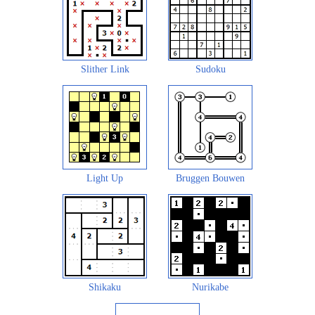
Slither Link
Sudoku
Light Up
Bruggen Bouwen
Shikaku
Nurikabe