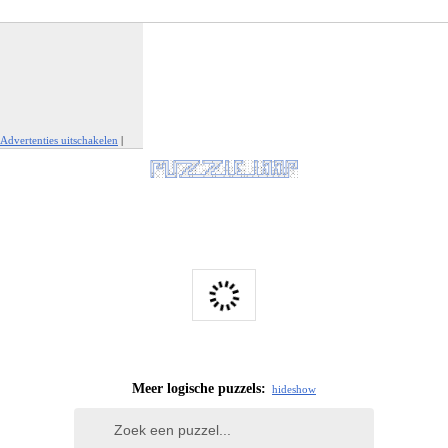
Advertenties uitschakelen
|
Report This Ad
Meer logische puzzels:
hide
show