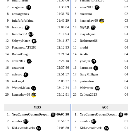
6.
fufafofafufi
01:30.66
6.
PanamotoAT9288
02:1
7.
magarner
01:35.09
7.
artur2017
02:2
23
75
8.
nestorgames
01:36.75
8.
anzuruni
02:3
9.
fufafofofofafuu
01:43.29
9.
kennethaw88
03:1
159
10.
francolq
02:08.04
10.
陳昇展
03:1
12
43
11.
Kenolo353
02:10.93
11.
mayadayoo
03:2
123
12.
SakyhyKaren
02:11.87
12.
Rickieman86
03:2
10
13.
PanamotoAT9288
02:12.93
13.
mudri
04:0
14.
RobertFuego
02:21.74
14.
Azalia
04:1
15.
artur2017
02:24.18
15.
yuanjin
04:1
75
21
16.
anzuruni
02:37.86
16.
katsudon
04:2
1
17.
epicuro
02:51.57
17.
GaryMilligan
04:3
6
18.
iwikswjd
03:05.77
18.
perimetros
04:3
19.
WinterMelon
03:12.24
19.
Wolverine
04:5
16
18
20.
kennethaw88
03:12.91
20.
Colleen2023
04:5
159
MO3
AO5
1.
YouCannotOutrunDeeps...
00:05.98
1.
YouCannotOutrunDeeps...
00:0
48
48
2.
numbrr
00:58.57
2.
numbrr
01:0
322
322
3.
KkLewandowski
01:05.50
3.
KkLewandowski
01:1
85
85