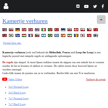
Kamertje verhuren
Vertaal deze site.
Kamertje verhuren
(ook wel bekend als
Slitherlink
,
Fences
and
Loop the Loop
) is een
logische puzzel met simpele regels en uitdagende oplossingen.
De regels
zijn simpel. Je moet lijnen trekken tussen de stippen om een enkele lus te vormen
zonder de lus te kruisen of takken te vormen. De cijfers tonen door hoeveel lijnen ze
worden omringd.
Links klik tussen de punten om ze te verbinden. Rechts klik om met X te markeren.
Video Uitleg
Verberg de regels
5x5 Normal Loop
5x5 Hard Loop
7x7 Normal Loop
7x7 Hard Loop