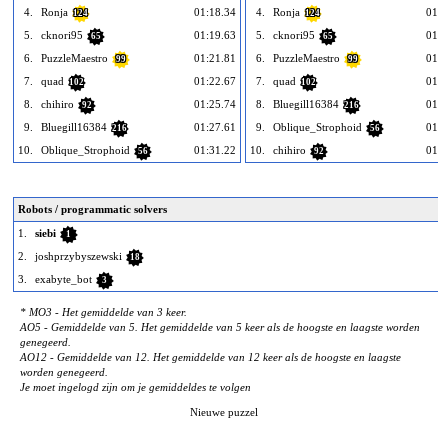
4.
Ronja
01:18.34
4.
Ronja
01:2
124
124
5.
cknori95
01:19.63
5.
cknori95
01:2
65
65
6.
PuzzleMaestro
01:21.81
6.
PuzzleMaestro
01:2
99
99
7.
quad
01:22.67
7.
quad
01:2
102
102
8.
chihiro
01:25.74
8.
Bluegill16384
01:2
92
216
9.
Bluegill16384
01:27.61
9.
Oblique_Strophoid
01:3
216
56
10.
Oblique_Strophoid
01:31.22
10.
chihiro
01:3
56
92
Robots / programmatic solvers
1.
siebi
1
2.
joshprzybyszewski
18
3.
exabyte_bot
3
* MO3 - Het gemiddelde van 3 keer.
AO5 - Gemiddelde van 5. Het gemiddelde van 5 keer als de hoogste en laagste worden
genegeerd.
AO12 - Gemiddelde van 12. Het gemiddelde van 12 keer als de hoogste en laagste
worden genegeerd.
Je moet ingelogd zijn om je gemiddeldes te volgen
Nieuwe puzzel