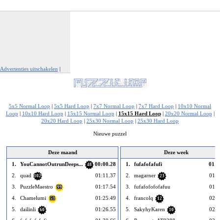
Advertenties uitschakelen
|
Report This Ad
5x5 Normal Loop
|
5x5 Hard Loop
|
7x7 Normal Loop
|
7x7 Hard Loop
|
10x10 Normal
Loop
|
10x10 Hard Loop
|
15x15 Normal Loop
|
15x15 Hard Loop
|
20x20 Normal Loop
|
20x20 Hard Loop
|
25x30 Normal Loop
|
25x30 Hard Loop
Nieuwe puzzel
Deze maand
Deze week
1.
YouCannotOutrunDeeps...
00:00.28
1.
fufafofafufi
01:3
48
2.
quad
01:11.37
2.
magarner
01:3
102
23
3.
PuzzleMaestro
01:17.54
3.
fufafofofofafuu
01:4
99
4.
Chamelumi
01:25.49
4.
francolq
02:0
53
12
5.
dailinli
01:26.55
5.
SakyhyKaren
02:1
60
10