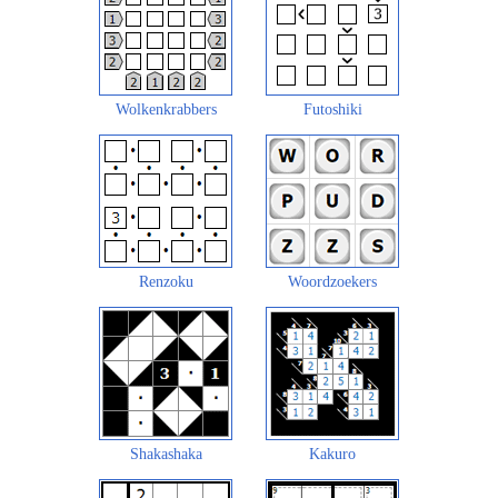
Wolkenkrabbers
Futoshiki
Renzoku
Woordzoekers
Shakashaka
Kakuro